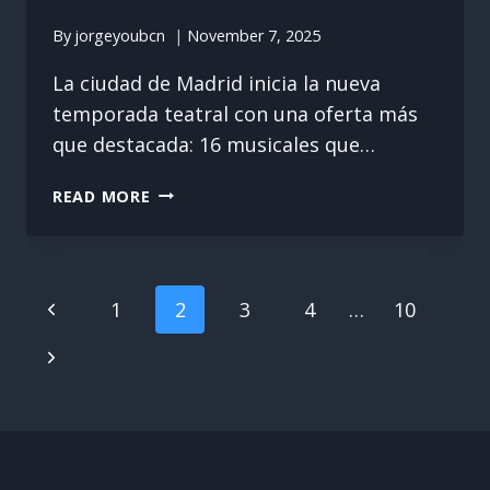
By
jorgeyoubcn
November 7, 2025
La ciudad de Madrid inicia la nueva
temporada teatral con una oferta más
que destacada: 16 musicales que…
MADRID
READ MORE
ARRANCA
LA
TEMPORADA
CON
Page
Previous
1
2
3
4
…
10
16
Navigation
MUSICALES
Page
Next
Page