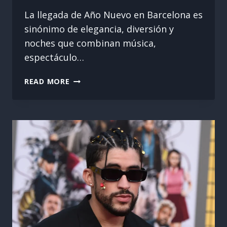
La llegada de Año Nuevo en Barcelona es
sinónimo de elegancia, diversión y
noches que combinan música,
espectáculo…
CÓDIGO
READ MORE
DE
VESTIMENTA
EN
FIESTAS
DE
AÑO
NUEVO
EN
BARCELONA