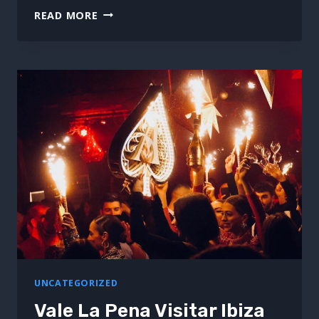
LAS
READ MORE
EDICIONES
FÍSICAS
DE
‘LUX’,
DE
ROSALÍA,
VUELAN
UNCATEGORIZED
Vale La Pena Visitar Ibiza