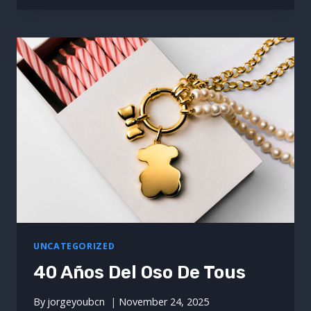
EL
ESCÁNDALO
DE
LOS
NEUMÁTICOS
DE
GOODYEAR
UNCATEGORIZED
40 Años Del Oso De Tous
By
jorgeyoubcn
November 24, 2025