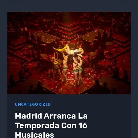
BAD
BUNNY
REIVINDICA
EL
ESPAÑOL
ANTE
LAS
POLÍTICAS
DEL
PRESIDENTE
DONALD
TRUMP
UNCATEGORIZED
Madrid Arranca La
Temporada Con 16
Musicales