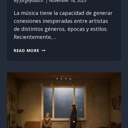
By
jorgeyoubcn
November 18, 2025
La música tiene la capacidad de generar
conexiones inesperadas entre artistas
de distintos géneros, épocas y estilos.
Recientemente,…
¿SE
READ MORE
PARECEN
ESTAS
CANCIONES
DE
TAYLOR
SWIFT
Y
LUIS
MIGUEL?