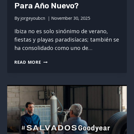
Para Año Nuevo?
By
jorgeyoubcn
November 30, 2025
Ibiza no es solo sinónimo de verano,
fiestas y playas paradisíacas; también se
ha consolidado como uno de…
VALE
READ MORE
LA
PENA
VISITAR
IBIZA
PARA
AÑO
NUEVO?