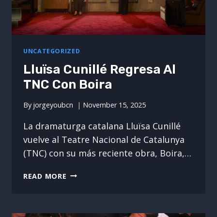
UNCATEGORIZED
Lluïsa Cunillé Regresa Al
TNC Con Boira
By
jorgeyoubcn
November 15, 2025
La dramaturga catalana Lluïsa Cunillé
vuelve al Teatre Nacional de Catalunya
(TNC) con su más reciente obra, Boira,…
LLUÏSA
READ MORE
CUNILLÉ
REGRESA
AL