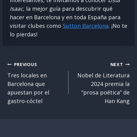
interesantes, te invitamos a conocer
Lista
Isaac
, la mejor guía para descubrir qué
hacer en Barcelona y en toda España para
visitar clubes como
Sutton Barcelona
. ¡No te
lo pierdas!
Post
PREVIOUS
NEXT
Navigation
Tres locales en
Nobel de Literatura
Barcelona que
2024 premia la
apuestan por el
“prosa poética” de
gastro-cóctel
Han Kang